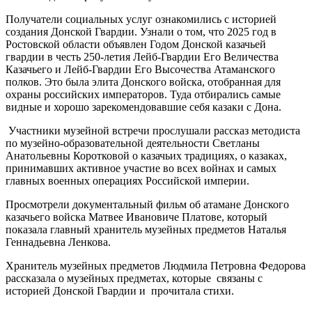
Получатели социальных услуг ознакомились с историей
создания Донской Гвардии. Узнали о том, что 2025 год в
Ростовской области объявлен Годом Донской казачьей
гвардии в честь 250-летия Лейб-Гвардии Его Величества
Казачьего и Лейб-Гвардии Его Высочества Атаманского
полков. Это была элита Донского войска, отобранная для
охраны российских императоров. Туда отбирались самые
видные и хорошо зарекомендовавшие себя казаки с Дона.
Участники музейной встречи прослушали рассказ методиста
по музейно-образовательной деятельности Светланы
Анатольевны Коротковой о казачьих традициях, о казаках,
принимавших активное участие во всех войнах и самых
главных военных операциях Российской империи.
Просмотрели документальный фильм об атамане Донского
казачьего войска Матвее Ивановиче Платове, который
показала главный хранитель музейных предметов Наталья
Геннадьевна Ленкова.
Хранитель музейных предметов Людмила Петровна Федорова
рассказала о музейных предметах, которые связаны с
историей Донской Гвардии и прочитала стихи.