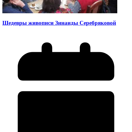
Шедевры живописи Зинаиды Серебряковой