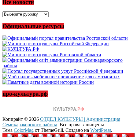
Все новости
Все
новости
Официальные ресурсы
про-культура.рф
Копирайт © 2026
ОТДЕЛ КУЛЬТУРЫ | Администрация
Семикаракорского района
. Все права защищены.
Тема
ColorMag
от ThemeGrill. Создано на
WordPress
.