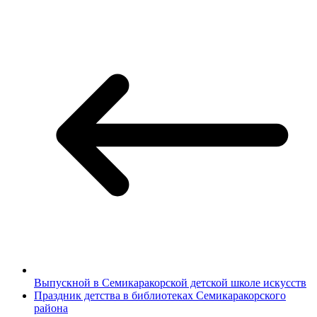
Выпускной в Семикаракорской детской школе искусств
Праздник детства в библиотеках Семикаракорского
района