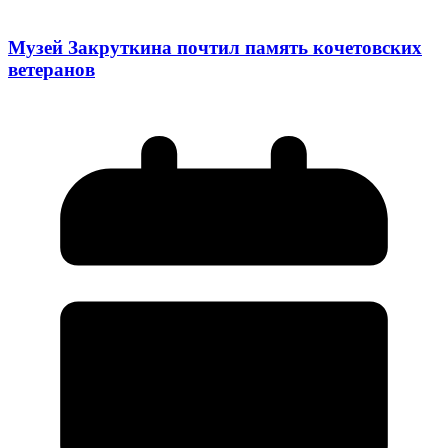
Музей Закруткина почтил память кочетовских
ветеранов