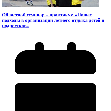
Областной семинар – практикум «Новые
подходы в организации летнего отдыха детей и
подростков»