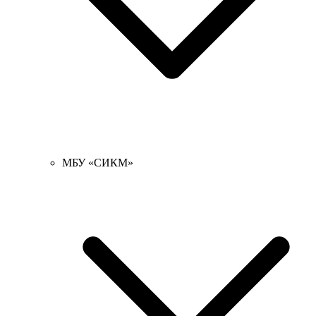
МБУ «СИКМ»