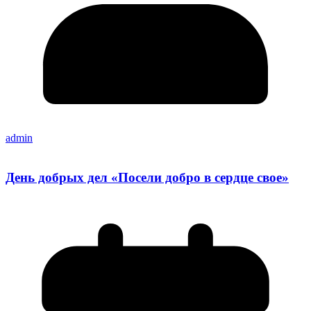
admin
День добрых дел «Посели добро в сердце свое»