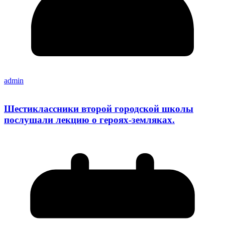
admin
Шестиклассники второй городской школы
послушали лекцию о героях-земляках.