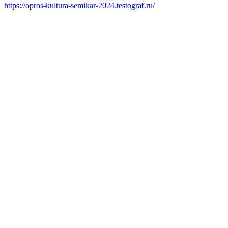
https://opros-kultura-semikar-2024.testograf.ru/