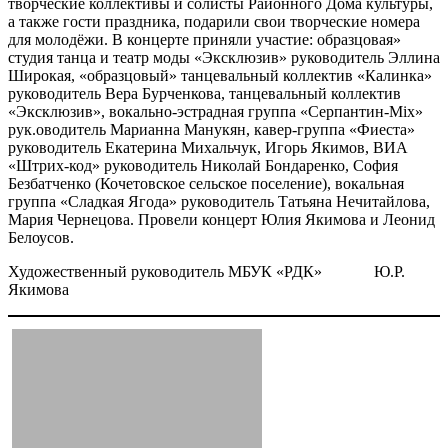
творческие коллективы и солисты Районного Дома культуры,
а также гости праздника, подарили свои творческие номера
для молодёжи. В концерте приняли участие: образцовая»
студия танца и театр моды «Эксклюзив» руководитель Эллина
Широкая, «образцовый» танцевальный коллектив «Калинка»
руководитель Вера Бурченкова, танцевальный коллектив
«Эксклюзив», вокально-эстрадная группа «Серпантин-Mix»
рук.оводитель Марианна Манукян, кавер-группа «Фиеста»
руководитель Екатерина Михальчук, Игорь Якимов, ВИА
«Штрих-код» руководитель Николай Бондаренко, София
Безбатченко (Кочетовское сельское поселение), вокальная
группа «Сладкая Ягода» руководитель Татьяна Нечитайлова,
Мария Чернецова. Провели концерт Юлия Якимова и Леонид
Белоусов.
Художественный руководитель МБУК «РДК» Ю.Р.
Якимова