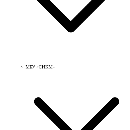
МБУ «СИКМ»