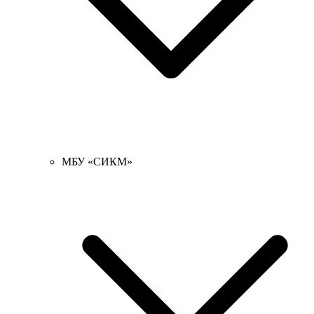
МБУ «СИКМ»