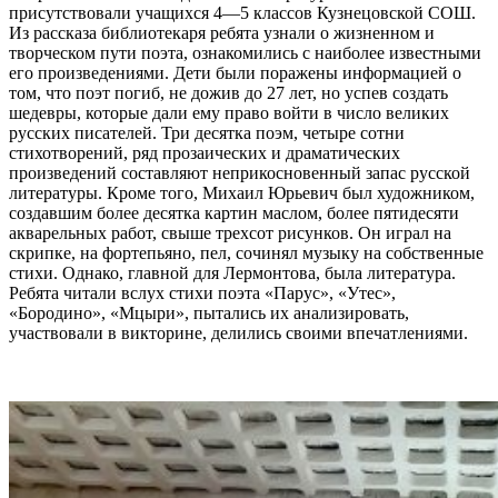
присутствовали учащихся 4—5 классов Кузнецовской СОШ.
Из рассказа библиотекаря ребята узнали о жизненном и
творческом пути поэта, ознакомились с наиболее известными
его произведениями. Дети были поражены информацией о
том, что поэт погиб, не дожив до 27 лет, но успев создать
шедевры, которые дали ему право войти в число великих
русских писателей. Три десятка поэм, четыре сотни
стихотворений, ряд прозаических и драматических
произведений составляют неприкосновенный запас русской
литературы. Кроме того, Михаил Юрьевич был художником,
создавшим более десятка картин маслом, более пятидесяти
акварельных работ, свыше трехсот рисунков. Он играл на
скрипке, на фортепьяно, пел, сочинял музыку на собственные
стихи. Однако, главной для Лермонтова, была литература.
Ребята читали вслух стихи поэта «Парус», «Утес»,
«Бородино», «Мцыри», пытались их анализировать,
участвовали в викторине, делились своими впечатлениями.