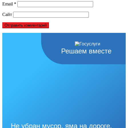
Email
*
Сайт
Решаем вместе
Не убран мусор, яма на дороге,