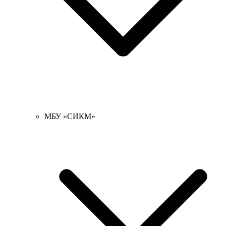
МБУ «СИКМ»