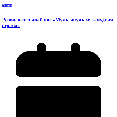
admin
Развлекательный час «Мультипультия – чудная
страна»