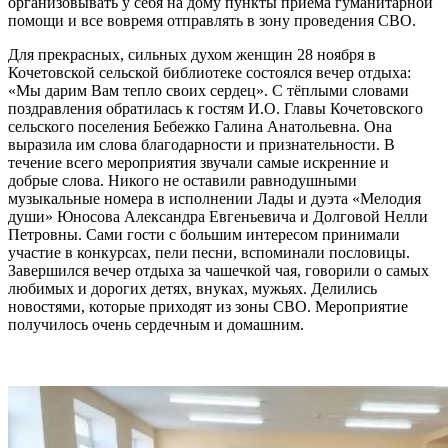
организовывать у себя на дому пункты приема гуманитарной
помощи и все вовремя отправлять в зону проведения СВО.
Для прекрасных, сильных духом женщин 28 ноября в
Кочетовской сельской библиотеке состоялся вечер отдыха:
«Мы дарим Вам тепло своих сердец». С тёплыми словами
поздравления обратилась к гостям И.О. Главы Кочетовского
сельского поселения Бебежко Галина Анатольевна. Она
выразила им слова благодарности и признательности. В
течение всего мероприятия звучали самые искренние и
добрые слова. Никого не оставили равнодушными
музыкальные номера в исполнении Лады и дуэта «Мелодия
души» Юносова Александра Евгеньевича и Долговой Нелли
Петровны. Сами гости с большим интересом принимали
участие в конкурсах, пели песни, вспоминали пословицы.
Завершился вечер отдыха за чашечкой чая, говорили о самых
любимых и дорогих детях, внуках, мужьях. Делились
новостями, которые приходят из зоны СВО. Мероприятие
получилось очень сердечным и домашним.