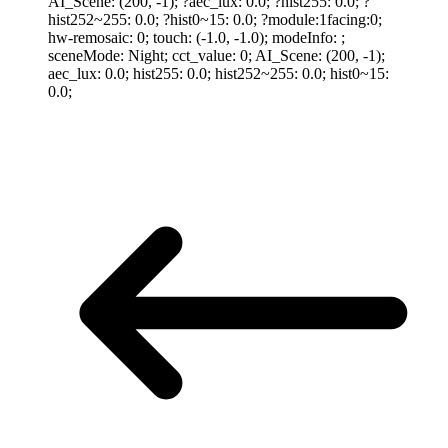
AI_Scene: (200, -1); ?aec_lux: 0.0; ?hist255: 0.0; ?
hist252~255: 0.0; ?hist0~15: 0.0; ?module:1facing:0;
hw-remosaic: 0; touch: (-1.0, -1.0); modeInfo: ;
sceneMode: Night; cct_value: 0; AI_Scene: (200, -1);
aec_lux: 0.0; hist255: 0.0; hist252~255: 0.0; hist0~15:
0.0;