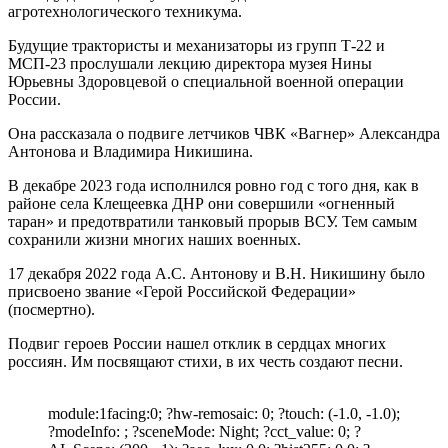
агротехнологического техникума.
Будущие трактористы и механизаторы из групп Т-22 и
МСП-23 прослушали лекцию директора музея Нины
Юрьевны Здоровцевой о специальной военной операции
России.
Она рассказала о подвиге летчиков ЧВК «Вагнер» Александра
Антонова и Владимира Никишина.
В декабре 2023 года исполнился ровно год с того дня, как в
районе села Клещеевка ДНР они совершили «огненный
таран» и предотвратили танковый прорыв ВСУ. Тем самым
сохранили жизни многих наших военных.
17 декабря 2022 года А.С. Антонову и В.Н. Никишину было
присвоено звание «Герой Российской Федерации»
(посмертно).
Подвиг героев России нашел отклик в сердцах многих
россиян. Им посвящают стихи, в их честь создают песни.
module:1facing:0; ?hw-remosaic: 0; ?touch: (-1.0, -1.0);
?modeInfo: ; ?sceneMode: Night; ?cct_value: 0; ?