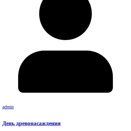
admin
День древонасаждения