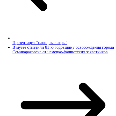
Презентация “народные игры”
В музее отметили 81-ю годовщину освобождения города
Семикаракорска от немецко-фашистских захватчиков