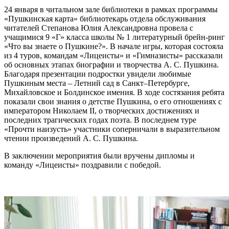
24 января в читальном зале библиотеки в рамках программы
«Пушкинская карта» библиотекарь отдела обслуживания
читателей Степанова Юлия Александровна провела с
учащимися 9 «Г» класса школы № 1 литературный брейн-ринг
«Что вы знаете о Пушкине?». В начале игры, которая состояла
из 4 туров, командам «Лицеисты» и «Гимназисты» рассказали
об основных этапах биографии и творчества А. С. Пушкина.
Благодаря презентации подростки увидели любимые
Пушкиным места – Летний сад в Санкт–Петербурге,
Михайловское и Болдинское имения. В ходе состязания ребята
показали свои знания о детстве Пушкина, о его отношениях с
императором Николаем II, о творческих достижениях и
последних трагических годах поэта. В последнем туре
«Прочти наизусть» участники соперничали в выразительном
чтении произведений А. С. Пушкина.
В заключении мероприятия были вручены дипломы и
команду «Лицеисты» поздравили с победой.