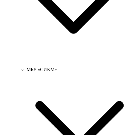
МБУ «СИКМ»