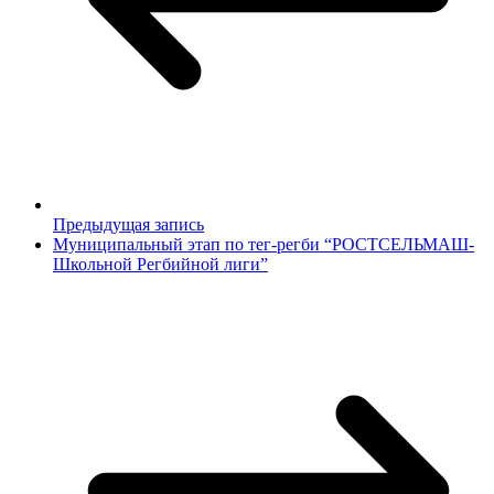
Предыдущая запись
Муниципальный этап по тег-регби “РОСТСЕЛЬМАШ-
Школьной Регбийной лиги”