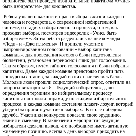
библиотеке был проведён избирательный практикум «Учись
быть избирателем» для юношества.
Ребята узнали о важности права выбора в жизни каждого
человека и государства, о современной избирательной
системе, о стадиях избирательного процесса, о том, как
проходят выборы, посмотрев видеоролик «Учись быть
избирателем». Затем ребята разделились на две команды –
«Леди» и «Джентльмены». И приняли участие в
импровизированном голосовании «Выбор капитана
команды», для проведения которого были подготовлены
бюллетени, установлен переносной ящик для голосования.
Таким образом, путём тайного голосования и были избраны
капитаны. Далее каждой команде предстояло пройти пять
конкурсных этапов, за каждый из них начислялись баллы.
Молодые люди прошли социологический опрос, ответили на
вопросы викторины «Я – будущий избиратель», дали
определения терминам по избирательному процессу,
капитаны построили пирамиду по стадиям избирательного
процесса, и каждая команда составила плакат- лозунг, который
убедил бы принять участие в выборах. В итоге победила
дружба. Участники конкурсов показали свою эрудицию,
знания и смекалку. В заключении мероприятия будущие
избиратели сделали вывод, что необходимо иметь активную
жизненную позицию, всегда в день выборов приходить на