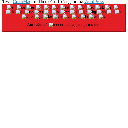
Тема
ColorMag
от ThemeGrill. Создано на
WordPress
.
Английский