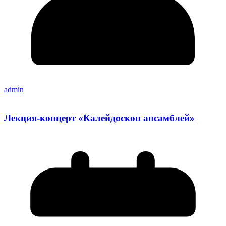
admin
Лекция-концерт «Калейдоскоп ансамблей»