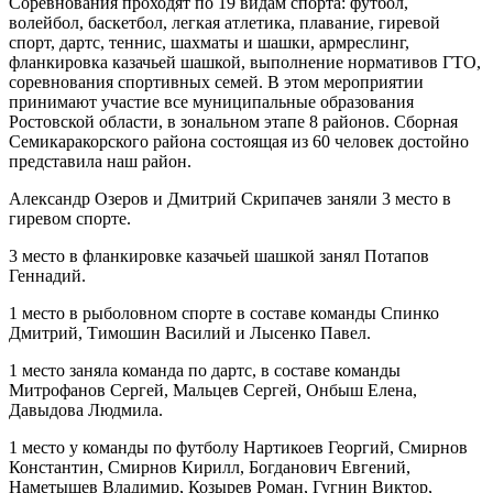
Соревнования проходят по 19 видам спорта: футбол,
волейбол, баскетбол, легкая атлетика, плавание, гиревой
спорт, дартс, теннис, шахматы и шашки, армреслинг,
фланкировка казачьей шашкой, выполнение нормативов ГТО,
соревнования спортивных семей. В этом мероприятии
принимают участие все муниципальные образования
Ростовской области, в зональном этапе 8 районов. Сборная
Семикаракорского района состоящая из 60 человек достойно
представила наш район.
Александр Озеров и Дмитрий Скрипачев заняли 3 место в
гиревом спорте.
3 место в фланкировке казачьей шашкой занял Потапов
Геннадий.
1 место в рыболовном спорте в составе команды Спинко
Дмитрий, Тимошин Василий и Лысенко Павел.
1 место заняла команда по дартс, в составе команды
Митрофанов Сергей, Мальцев Сергей, Онбыш Елена,
Давыдова Людмила.
1 место у команды по футболу Нартикоев Георгий, Смирнов
Константин, Смирнов Кирилл, Богданович Евгений,
Наметышев Владимир, Козырев Роман, Гугнин Виктор,