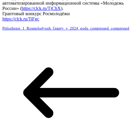
автоматизированной информационной системы «Молодежь
России» (
https://clck.ru/TjChX
).
Грантовый конкурс Росмолодёжи
https://clck.ru/TiFgc
Prilozhenie_1_Rosmolodyozh_Granty_v_2024_godu_compressed_compressed