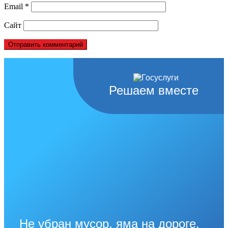
Email
*
Сайт
Решаем вместе
Не убран мусор, яма на дороге,