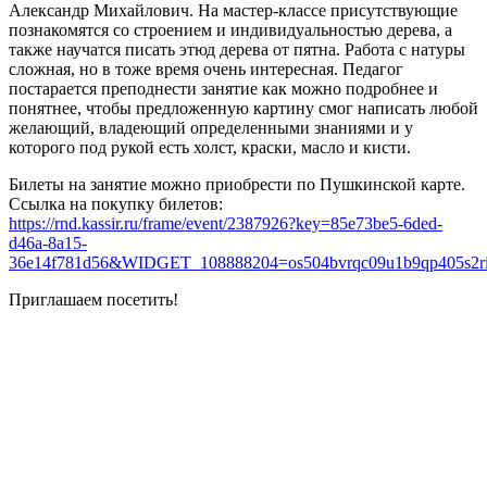
Александр Михайлович. На мастер-классе присутствующие
познакомятся со строением и индивидуальностью дерева, а
также научатся писать этюд дерева от пятна. Работа с натуры
сложная, но в тоже время очень интересная. Педагог
постарается преподнести занятие как можно подробнее и
понятнее, чтобы предложенную картину смог написать любой
желающий, владеющий определенными знаниями и у
которого под рукой есть холст, краски, масло и кисти.
Билеты на занятие можно приобрести по Пушкинской карте.
Ссылка на покупку билетов:
https://rnd.kassir.ru/frame/event/2387926?key=85e73be5-6ded-
d46a-8a15-
36e14f781d56&WIDGET_108888204=os504bvrqc09u1b9qp405s2r
Приглашаем посетить!