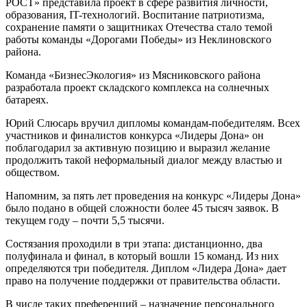
РОСТ» представила проект в сфере развития личности,
образования, IT-технологий. Воспитание патриотизма,
сохранение памяти о защитниках Отечества стало темой
работы команды «Дорогами Победы» из Неклиновского
района.
Команда «БизнесЭкология» из Мясниковского района
разработала проект складского комплекса на солнечных
батареях.
Юрий Слюсарь вручил дипломы командам-победителям. Всех
участников и финалистов конкурса «Лидеры Дона» он
поблагодарил за активную позицию и выразил желание
продолжить такой неформальный диалог между властью и
обществом.
Напомним, за пять лет проведения на конкурс «Лидеры Дона»
было подано в общей сложности более 45 тысяч заявок. В
текущем году – почти 5,5 тысячи.
Состязания проходили в три этапа: дистанционно, два
полуфинала и финал, в который вошли 15 команд. Из них
определяются три победителя. Диплом «Лидера Дона» дает
право на получение поддержки от правительства области.
В числе таких преференций – назначение персонального