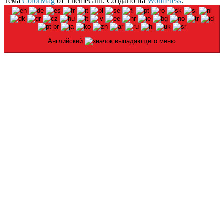
Тема
ColorMag
от ThemeGrill. Создано на
WordPress
.
Английский