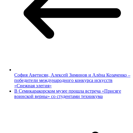
София Аветисян, Алексей Зиминов и Алёна Козаченко –
победители международного конкурса искусств
«Снежная элегия»
В Семикаракорском музее прошла встреча «Присяге
воинской верны» со студентами техникума