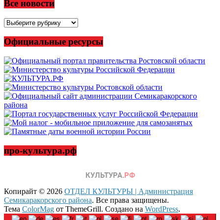
Все новости
Все
новости
Официальные ресурсы
про-культура.рф
Копирайт © 2026
ОТДЕЛ КУЛЬТУРЫ | Администрация
Семикаракорского района
. Все права защищены.
Тема
ColorMag
от ThemeGrill. Создано на
WordPress
.