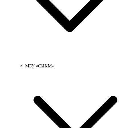
МБУ «СИКМ»