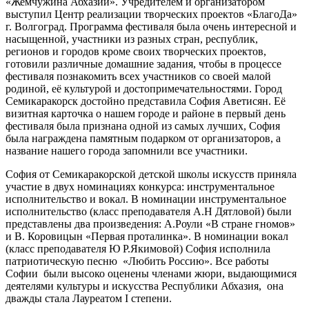
«Жемчужина Абхазии». Учредителем и организатором
выступил Центр реализации творческих проектов «БлагоДа»
г. Волгоград. Программа фестиваля была очень интересной и
насыщенной, участники из разных стран, республик,
регионов и городов кроме своих творческих проектов,
готовили различные домашние задания, чтобы в процессе
фестиваля познакомить всех участников со своей малой
родиной, её культурой и достопримечательностями. Город
Семикаракорск достойно представила София Аветисян. Её
визитная карточка о нашем городе и районе в первый день
фестиваля была признана одной из самых лучших, София
была награждена памятным подарком от организаторов, а
название нашего города запомнили все участники.
София от Семикаракорской детской школы искусств приняла
участие в двух номинациях конкурса: инструментальное
исполнительство и вокал. В номинации инструментальное
исполнительство (класс преподавателя А.Н Дятловой) были
представлены два произведения: А.Роули «В стране гномов»
и В. Коровицын «Первая проталинка». В номинации вокал
(класс преподавателя Ю Р.Якимовой) София исполнила
патриотическую песню «Любить Россию». Все работы
Софии были высоко оценены членами жюри, выдающимися
деятелями культуры и искусства Республики Абхазия, она
дважды стала Лауреатом I степени.