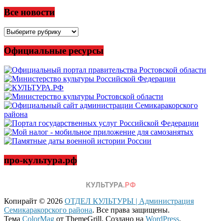
Все новости
Все
новости
Официальные ресурсы
про-культура.рф
Копирайт © 2026
ОТДЕЛ КУЛЬТУРЫ | Администрация
Семикаракорского района
. Все права защищены.
Тема
ColorMag
от ThemeGrill. Создано на
WordPress
.