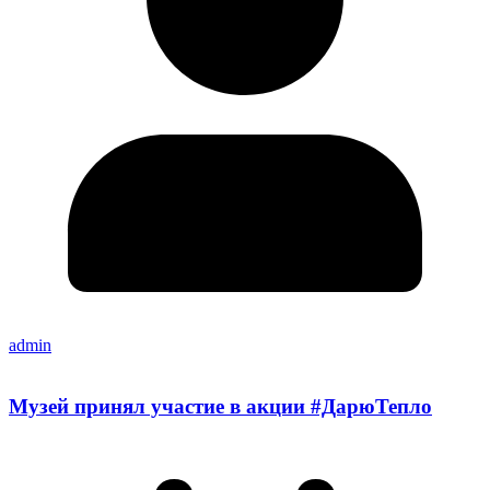
admin
Музей принял участие в акции #ДарюТепло