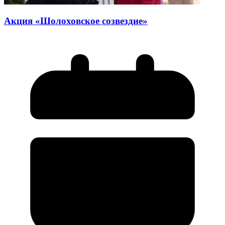
Акция «Шолоховское созвездие»