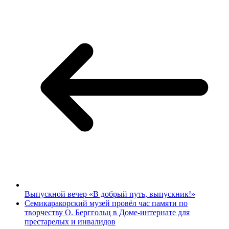
Выпускной вечер «В добрый путь, выпускник!»
Семикаракорский музей провёл час памяти по
творчеству О. Берггольц в Доме-интернате для
престарелых и инвалидов