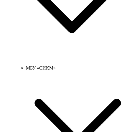
МБУ «СИКМ»