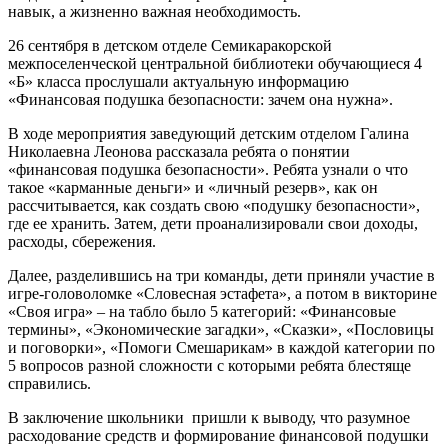
навык, а жизненно важная необходимость.
26 сентября в детском отделе Семикаракорской
межпоселенческой центральной библиотеки обучающиеся 4
«Б» класса прослушали актуальную информацию
«Финансовая подушка безопасности: зачем она нужна».
В ходе мероприятия заведующий детским отделом Галина
Николаевна Леонова рассказала ребята о понятии
«финансовая подушка безопасности». Ребята узнали о что
такое «карманные деньги» и «личный резерв», как он
рассчитывается, как создать свою «подушку безопасности»,
где ее хранить. Затем, дети проанализировали свои доходы,
расходы, сбережения.
Далее, разделившись на три команды, дети приняли участие в
игре-головоломке «Словесная эстафета», а потом в викторине
«Своя игра» – на табло было 5 категорий: «Финансовые
термины», «Экономические загадки», «Сказки», «Пословицы
и поговорки», «Помоги Смешарикам» в каждой категории по
5 вопросов разной сложности с которыми ребята блестяще
справились.
В заключение школьники пришли к выводу, что разумное
расходование средств и формирование финансовой подушки