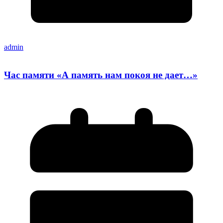
admin
Час памяти «А память нам покоя не дает…»