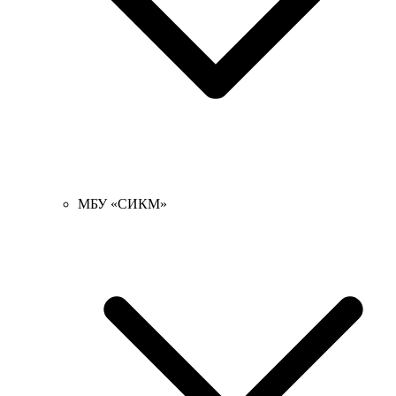
МБУ «СИКМ»