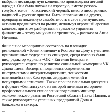
выбрали нестандартную концепцию производства детской
одежды. Она была похожа на взрослую, вместо розово-
голубых тонов – классический черный, вместо иностранных
надписей – русские принты. Быть непохожими на других,
превращать локальную самобытность в свое преимущество,
активно продвигаться на рынке, используя огромный арсенал
каналов, при этом разбираться и грамотно управлять
финансами – этому мы учим на тренинге», – рассказала Анна
Ничкова.
Финальное мероприятие состоялось на площадке
региональной «Точки кипения» в Ростове-на-Дону с участием
приглашенных федеральных спикеров, среди которых были
шеф-редактор журнала «OK!» Евгения Белецкая и
руководитель отдела по развитию социальной коммерции VK
Диана Таева. Эксперты поделились современными
инструментами интернет-маркетинга, тонкостями
взаимодействия с блогерами, лидерами мнений и
популярными артистами. Также прошла панельная дискуссия
в формате «без галстука», на которой личными историями
профессионального становления поделились министр
экономического развития Ростовской области Павел Павлов, а
также руководители успешных предприятий Дона и
банковского сектора.