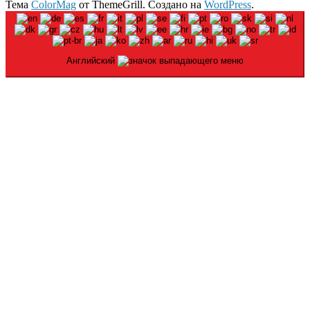
Тема
ColorMag
от ThemeGrill. Создано на
WordPress
.
Английский