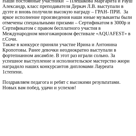
Наши постоянные участники – Плешакова Маргарита и Рауш
Александр, класс преподавателя Деркач Л.В. выступали в
дуэте и вновь получили высокую награду – ГРАН- ПРИ. За
яркое исполнение произведения наши юные музыканты были
отмечены специальными призами – Сертификатом в 3000р и
Сертификатом с правом бесплатного участия в
Международном многожанровом фестивале «AQUAFEST» в
г.Сочи.
Также в конкурсе приняли участие Ирина и Антонина
Кропотовы. Ранее девочки неоднократно выступали в
фортепианном ансамбле. В этот раз играли сольно. За
успешное выступление и исполнительское мастерство жюри
наградило наших конкурсантов дипломами Лауреата
1степени.
Поздравляем педагога и ребят с высокими результатами.
Новых вам побед, удачи и успехов!