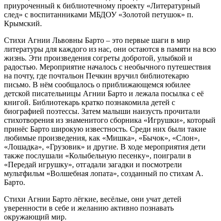
приуроченный к библиотечному проекту «Литературный
след» с воспитанниками МБДОУ «Золотой петушок» п.
Крымский.
Стихи Агнии Львовны Барто – это первые шаги в мир
литературы для каждого из нас, они остаются в памяти на всю
жизнь. Эти произведения согреты добротой, улыбкой и
радостью. Мероприятие началось с необычного путешествия
на почту, где почтальон Печкин вручил библиотекарю
письмо. В нём сообщалось о приближающемся юбилее
детской писательницы Агнии Барто и лежала посылка с её
книгой. Библиотекарь кратко познакомила детей с
биографией поэтессы. Затем малыши наизусть прочитали
стихотворения из знаменитого сборника «Игрушки», который
принёс Барто широкую известность. Среди них были такие
любимые произведения, как «Мишка», «Бычок», «Слон»,
«Лошадка», «Грузовик» и другие. В ходе мероприятия дети
также послушали «Колыбельную песенку», поиграли в
«Передай игрушку», отгадали загадки и посмотрели
мультфильм «Волшебная лопата», созданный по стихам А.
Барто.
Стихи Агнии Барто лёгкие, весёлые, они учат детей
уверенности в себе и желанию активно познавать
окружающий мир.