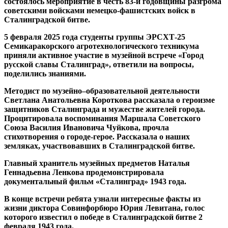
состоялось
мероприятие в честь 83-й годовщины разгрома
советскими войсками немецко-фашистских войск в
Сталинградской битве.
5 февраля 2025 года студенты группы ЭРСХТ-25
Семикаракорского агротехнологического техникума
приняли активное участие в музейной встрече «Город
русской славы Сталинград», ответили на вопросы,
поделились знаниями.
Методист по музейно–образовательной деятельности
Светлана Анатольевна Короткова рассказала о героизме
защитников Сталинграда и мужестве жителей города.
Процитировала воспоминания Маршала Советского
Союза Василия Ивановича Чуйкова,
прочла
стихотворения о городе-герое. Рассказала о наших
земляках, участвовавших в Сталинградской битве.
Главный хранитель музейных предметов Наталья
Геннадьевна Ленкова продемонстрировала
документальный фильм «Сталинград» 1943 года.
В конце встречи ребята узнали интересные факты из
жизни диктора Совинфорбюро Юрия Левитана, голос
которого известил о победе в Сталинградской битве 2
февраля 1943 года.