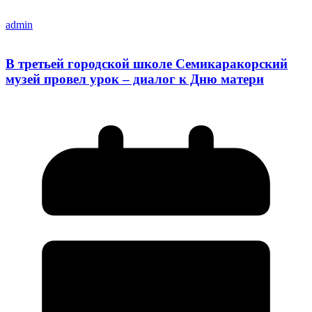
admin
В третьей городской школе Семикаракорский
музей провел урок – диалог к Дню матери