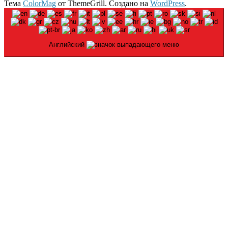
Тема
ColorMag
от ThemeGrill. Создано на
WordPress
.
Английский