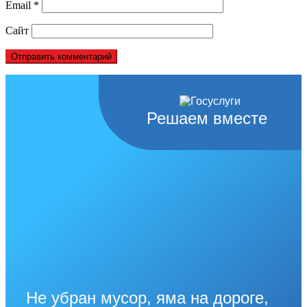
Email
*
Сайт
Решаем вместе
Не убран мусор, яма на дороге,