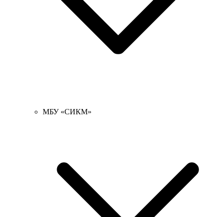
МБУ «СИКМ»