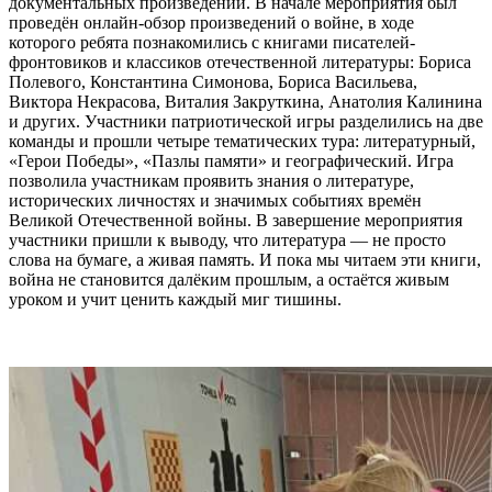
документальных произведений. В начале мероприятия был
проведён онлайн-обзор произведений о войне, в ходе
которого ребята познакомились с книгами писателей-
фронтовиков и классиков отечественной литературы: Бориса
Полевого, Константина Симонова, Бориса Васильева,
Виктора Некрасова, Виталия Закруткина, Анатолия Калинина
и других. Участники патриотической игры разделились на две
команды и прошли четыре тематических тура: литературный,
«Герои Победы», «Пазлы памяти» и географический. Игра
позволила участникам проявить знания о литературе,
исторических личностях и значимых событиях времён
Великой Отечественной войны. В завершение мероприятия
участники пришли к выводу, что литература — не просто
слова на бумаге, а живая память. И пока мы читаем эти книги,
война не становится далёким прошлым, а остаётся живым
уроком и учит ценить каждый миг тишины.