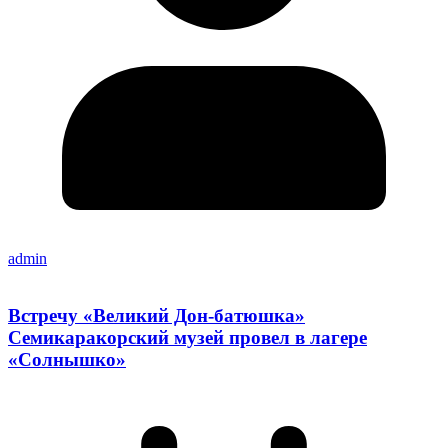
admin
Встречу «Великий Дон-батюшка»
Семикаракорский музей провел в лагере
«Солнышко»