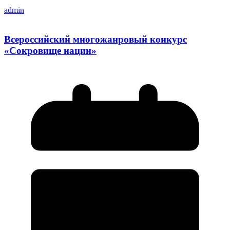
admin
Всероссийский многожанровый конкурс
«Сокровище нации»