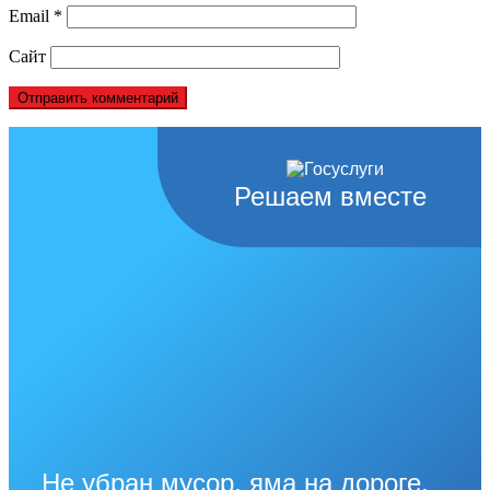
Email
*
Сайт
Решаем вместе
Не убран мусор, яма на дороге,