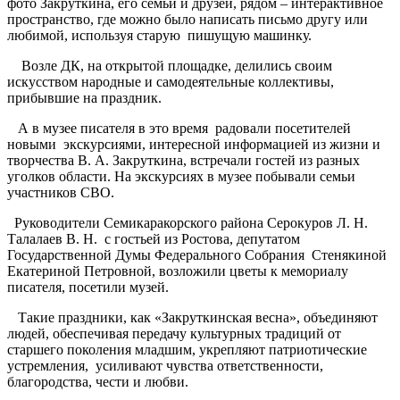
фото Закруткина, его семьи и друзей, рядом – интерактивное
пространство, где можно было написать письмо другу или
любимой, используя старую пишущую машинку.
Возле ДК, на открытой площадке, делились своим
искусством народные и самодеятельные коллективы,
прибывшие на праздник.
А в музее писателя в это время радовали посетителей
новыми экскурсиями, интересной информацией из жизни и
творчества В. А. Закруткина, встречали гостей из разных
уголков области. На экскурсиях в музее побывали семьи
участников СВО.
Руководители Семикаракорского района Серокуров Л. Н.
Талалаев В. Н. с гостьей из Ростова, депутатом
Государственной Думы Федерального Собрания Стенякиной
Екатериной Петровной, возложили цветы к мемориалу
писателя, посетили музей.
Такие праздники, как «Закруткинская весна», объединяют
людей, обеспечивая передачу культурных традиций от
старшего поколения младшим, укрепляют патриотические
устремления, усиливают чувства ответственности,
благородства, чести и любви.