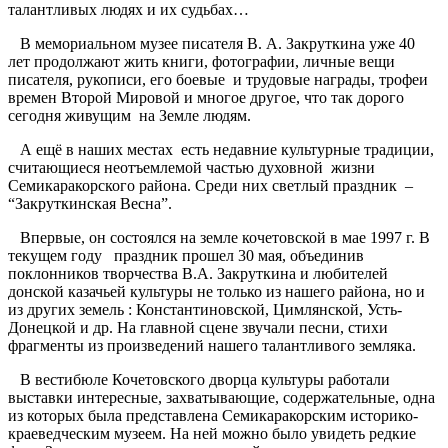
талантливых людях и их судьбах…
В мемориальном музее писателя В. А. Закруткина уже 40
лет продолжают жить книги, фотографии, личные вещи
писателя, рукописи, его боевые и трудовые награды, трофеи
времен Второй Мировой и многое другое, что так дорого
сегодня живущим на Земле людям.
А ещё в наших местах есть недавние культурные традиции,
считающиеся неотъемлемой частью духовной жизни
Семикаракорского района. Среди них светлый праздник –
“Закруткинская Весна”.
Впервые, он состоялся на земле кочетовской в мае 1997 г. В
текущем году праздник прошел 30 мая, объединив
поклонников творчества В.А. Закруткина и любителей
донской казачьей культуры не только из нашего района, но и
из других земель : Константиновской, Цимлянской, Усть-
Донецкой и др. На главной сцене звучали песни, стихи
фрагменты из произведений нашего талантливого земляка.
В вестибюле Кочетовского дворца культуры работали
выставки интересные, захватывающие, содержательные, одна
из которых была представлена Семикаракорским историко-
краеведческим музеем. На ней можно было увидеть редкие