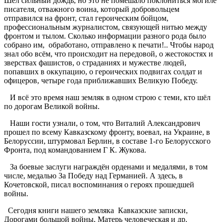
Шёл сильный дождь, но это не помешало поклониться могиле
писателя, отважного воина, который добровольцем
отправился на фронт, стал героическим бойцом,
профессиональным журналистом, связующей нитью между
фронтом и тылом. Сколько информации разного рода было
собрано им, обработано, отправлено к печати!.. Чтобы народ
знал обо всём, что происходит на передовой, о жестокостях и
зверствах фашистов, о страданиях и мужестве людей,
попавших в оккупацию, о героических подвигах солдат и
офицеров, четыре года приближавших Великую Победу.
И всё это время наш земляк в одном строю с теми, кто шёл
по дорогам Великой войны.
Наши гости узнали, о том, что Виталий Александрович
прошел по всему Кавказскому фронту, воевал, на Украине, в
Белоруссии, штурмовал Берлин, в составе 1-го Белорусского
Фронта, под командованием Г К. Жукова.
За боевые заслуги награждён орденами и медалями, в том
числе, медалью За Победу над Германией. А здесь, в
Кочетовской, писал воспоминания о героях прошедшей
войны.
Сегодня книги нашего земляка Кавказские записки,
Дорогами большой войны, Матерь человеческая и др.