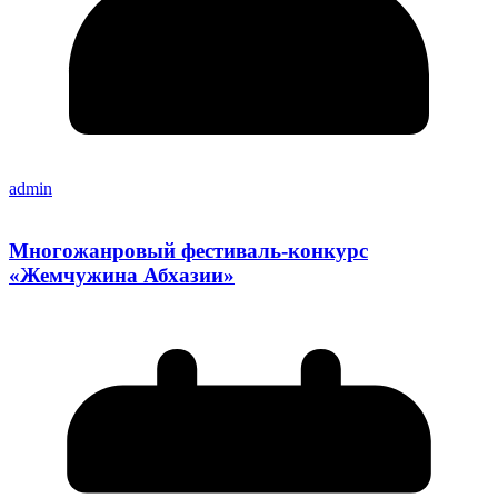
admin
Многожанровый фестиваль-конкурс
«Жемчужина Абхазии»