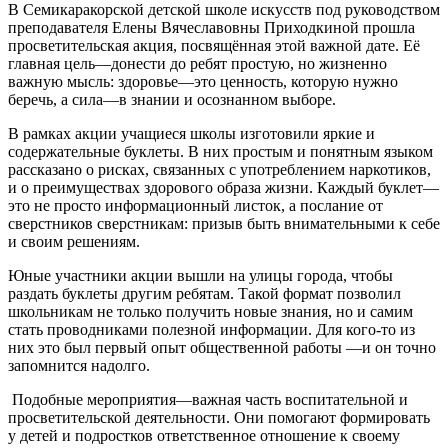
В Семикаракорской детской школе искусств под руководством
преподавателя Елены Вячеславовны Приходкиной прошла
просветительская акция, посвящённая этой важной дате. Её
главная цель—донести до ребят простую, но жизненно
важную мысль: здоровье—это ценность, которую нужно
беречь, а сила—в знании и осознанном выборе.
В рамках акции учащиеся школы изготовили яркие и
содержательные буклеты. В них простым и понятным языком
рассказано о рисках, связанных с употреблением наркотиков,
и о преимуществах здорового образа жизни. Каждый буклет—
это не просто информационный листок, а послание от
сверстников сверстникам: призыв быть внимательными к себе
и своим решениям.
Юные участники акции вышли на улицы города, чтобы
раздать буклеты другим ребятам. Такой формат позволил
школьникам не только получить новые знания, но и самим
стать проводниками полезной информации. Для кого-то из
них это был первый опыт общественной работы —и он точно
запомнится надолго.
Подобные мероприятия—важная часть воспитательной и
просветительской деятельности. Они помогают формировать
у детей и подростков ответственное отношение к своему