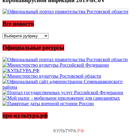
коронавирусной инфекции 2019-nCoV
Все новости
Все
новости
Официальные ресурсы
про-культура.рф