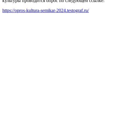
культуры проводится опрос по следующей ссылке:
https://opros-kultura-semikar-2024.testograf.ru/