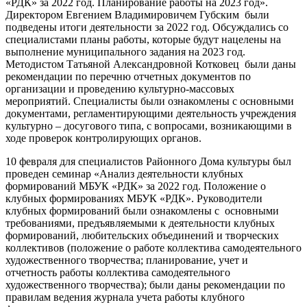
«РДК» за 2022 год. Планирование работы на 2023 год».
Директором Евгением Владимировичем Губским были
подведены итоги деятельности за 2022 год. Обсуждались со
специалистами планы работы, которые будут нацелены на
выполнение муниципального задания на 2023 год.
Методистом Татьяной Александровной Котковец были даны
рекомендации по перечню отчетных документов по
организации и проведению культурно-массовых
мероприятий. Специалисты были ознакомлены с основными
документами, регламентирующими деятельность учреждения
культурно – досугового типа, с вопросами, возникающими в
ходе проверок контролирующих органов.
10 февраля для специалистов Районного Дома культуры был
проведен семинар «Анализ деятельности клубных
формирований МБУК «РДК» за 2022 год. Положение о
клубных формированиях МБУК «РДК». Руководители
клубных формирований были ознакомлены с основными
требованиями, предъявляемыми к деятельности клубных
формирований, любительских объединений и творческих
коллективов (положение о работе коллектива самодеятельного
художественного творчества; планирование, учет и
отчетность работы коллектива самодеятельного
художественного творчества); были даны рекомендации по
правилам ведения журнала учета работы клубного