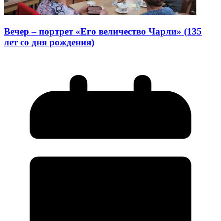
Вечер – портрет «Его величество Чарли» (135
лет со дня рождения)