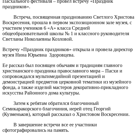
Пасхального фестиваля – провел встречу «Праздник
праздников».
Встреча, посвященная празднованию Светлого Христова
Воскресения, прошла в первом экспозиционном зале музея, с
участием учеников 6 «А» класса Средней
общеобразовательной школы № 1 и классного руководителя
Светланы Николаевны Козловой.
Встречу «Праздник праздников» открыла и провела директор
музея Нина Юрьевна Здоровцева.
Ее рассказ был посвящен обычаям и традициям главного
христианского праздника православного мира – Пасхи и
сопровождался мультимедийной презентацией и
демонстрацией предметов церковной тематики из музейного
фонда, а также изделий мастеров декоративно-прикладного
искусства Районного дома культуры.
Затем к ребятам обратился благочинный
Семикаракорского благочиния, иерей отец Георгий
(Кузменьков), который рассказал о Христовом Воскресении.
В завершение встречи все ее участники
сфотографировались на память.