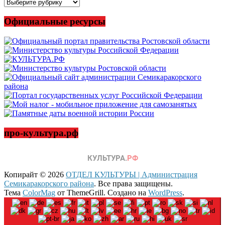
Все
новости
Официальные ресурсы
про-культура.рф
Копирайт © 2026
ОТДЕЛ КУЛЬТУРЫ | Администрация
Семикаракорского района
. Все права защищены.
Тема
ColorMag
от ThemeGrill. Создано на
WordPress
.