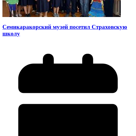
Семикаракорский музей посетил Страховскую
школу