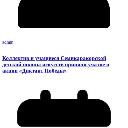
admin
Коллектив и учащиеся Семикаракорской
детской школы искусств приняли учатие в
акции «Диктант Победы»