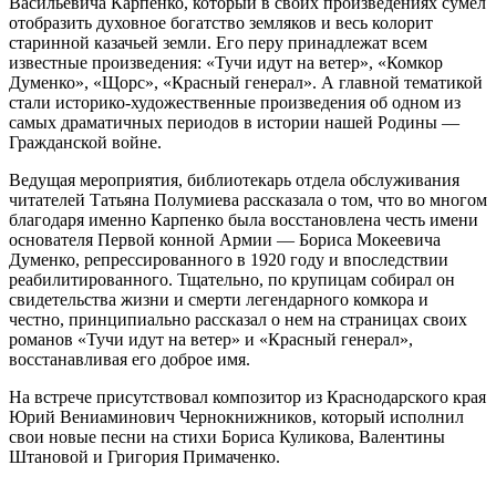
Васильевича Карпенко, который в своих произведениях сумел
отобразить духовное богатство земляков и весь колорит
старинной казачьей земли. Его перу принадлежат всем
известные произведения: «Тучи идут на ветер», «Комкор
Думенко», «Щорс», «Красный генерал». А главной тематикой
стали историко-художественные произведения об одном из
самых драматичных периодов в истории нашей Родины —
Гражданской войне.
Ведущая мероприятия, библиотекарь отдела обслуживания
читателей Татьяна Полумиева рассказала о том, что во многом
благодаря именно Карпенко была восстановлена честь имени
основателя Первой конной Армии — Бориса Мокеевича
Думенко, репрессированного в 1920 году и впоследствии
реабилитированного. Тщательно, по крупицам собирал он
свидетельства жизни и смерти легендарного комкора и
честно, принципиально рассказал о нем на страницах своих
романов «Тучи идут на ветер» и «Красный генерал»,
восстанавливая его доброе имя.
На встрече присутствовал композитор из Краснодарского края
Юрий Вениаминович Чернокнижников, который исполнил
свои новые песни на стихи Бориса Куликова, Валентины
Штановой и Григория Примаченко.