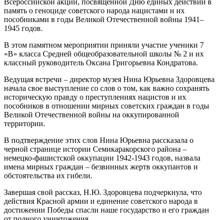
Всероссийской акции, посвященной Дню единых действий в
память о геноциде советского народа нацистами и их
пособниками в годы Великой Отечественной войны 1941–
1945 годов.
В этом памятном мероприятии приняли участие ученики 7
«В» класса Средней общеобразовательной школы № 2 и их
классный руководитель Оксана Григорьевна Кондратова.
Ведущая встречи – директор музея Нина Юрьевна Здоровцева
начала свое выступление со слов о том, как важно сохранять
историческую правду о преступлениях нацистов и их
пособников в отношении мирных советских граждан в годы
Великой Отечественной войны на оккупированной
территории.
В подтверждение этих слов Нина Юрьевна рассказала о
черной странице истории Семикаракорского района –
немецко-фашистской оккупации 1942-1943 годов, назвала
имена мирных граждан – безвинных жертв оккупантов и
обстоятельства их гибели.
Завершая свой рассказ, Н.Ю. Здоровцева подчеркнула, что
действия Красной армии и единение советского народа в
достижении Победы спасли наше государство и его граждан
от полного уничтожения.